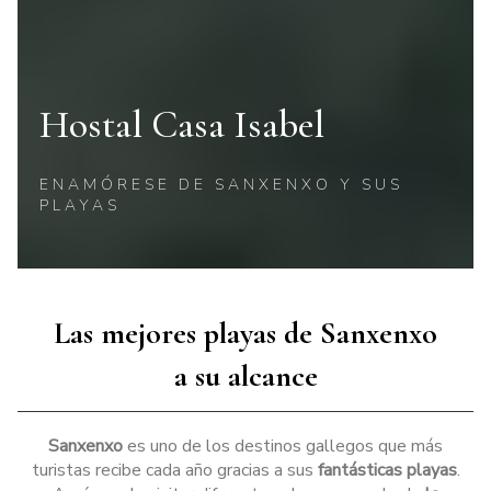
Hostal Casa Isabel
ENAMÓRESE DE SANXENXO Y SUS
PLAYAS
Las mejores playas de Sanxenxo
a su alcance
Sanxenxo
es uno de los destinos gallegos que más
turistas recibe cada año gracias a sus
fantásticas playas
.